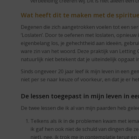
verbeelding creëren wij. Dit is niet alleen een c
Wat heeft dit te m
aken met de spiritu
Degenen die zich aangetrokken voelen tot een serie
‘Loslaten’. Door te oefenen met loslaten, opnieuw is 
eigenbelang los, je gehechtheid aan ideeën, gebru
ware zin van het woord. Deze praktijk van Letting G
natuurlijk niet betekent dat je uiteindelijk opgaat in
Sinds ongeveer 20 jaar leef ik mijn leven in een 
niet per se naar keuze of voorkeur, en dat je er h
De lessen toegepast in mijn leven in 
De twee lessen die ik al van mijn paarden heb gele
Telkens als ik in de problemen kwam met ieman
ik gaf hen ook niet de schuld van dingen die 
niet), nee, ik trok me in contemplatie terug e