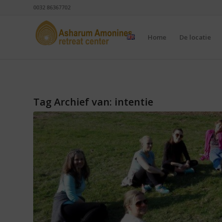
0032 86367702
Home
De locatie
Tag Archief van:
intentie