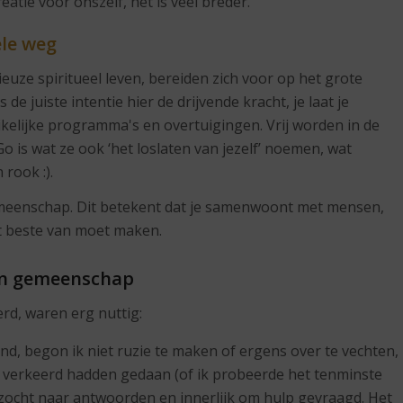
reatie voor onszelf, het is veel breder.
ele weg
uze spiritueel leven, bereiden zich voor op het grote
de juiste intentie hier de drijvende kracht, je laat je
ikelijke programma's en overtuigingen. Vrij worden in de
o is wat ze ook ‘het loslaten van jezelf’ noemen, wat
 rook :).
gemeenschap. Dit betekent dat je samenwoont met mensen,
et beste van moet maken.
een gemeenschap
erd, waren erg nuttig:
d, begon ik niet ruzie te maken of ergens over te vechten,
ze verkeerd hadden gedaan (of ik probeerde het tenminste
n zocht naar antwoorden en innerlijk om hulp gevraagd. Het