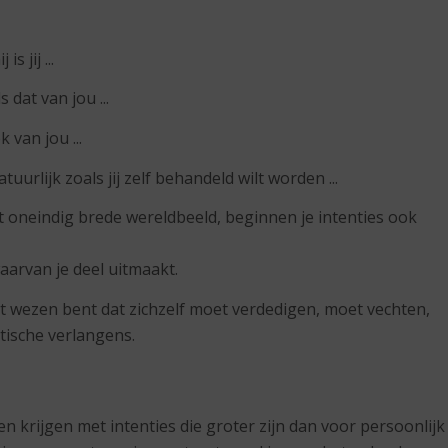
s jij ...
 dat van jou ...
 van jou ...
tuurlijk zoals jij zelf behandeld wilt worden ...
t oneindig brede wereldbeeld, beginnen je intenties ook
aarvan je deel uitmaakt.
art wezen bent dat zichzelf moet verdedigen, moet vechten,
tische verlangens.
n krijgen met intenties die groter zijn dan voor persoonlijk