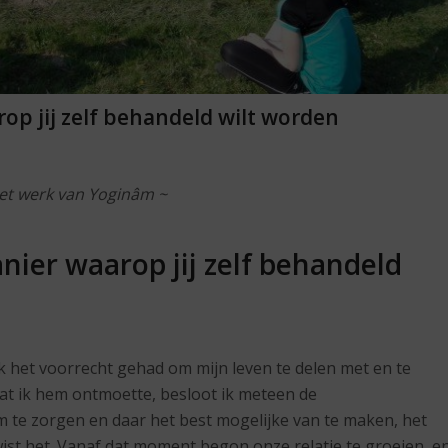
op jij zelf behandeld wilt worden
het werk van Yoginâm ~
ier waarop jij zelf behandeld
k het voorrecht gehad om mijn leven te delen met en te
at ik hem ontmoette, besloot ik meteen de
te zorgen en daar het best mogelijke van te maken, het
k wist het. Vanaf dat moment begon onze relatie te groeien, e