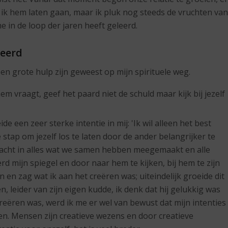
 ik hem laten gaan, maar ik pluk nog steeds de vruchten van
e in de loop der jaren heeft geleerd.
leerd
een grote hulp zijn geweest op mijn spirituele weg.
hem vraagt, geef het paard niet de schuld maar kijk bij jezelf
de een zeer sterke intentie in mij: 'Ik wil alleen het best
e stap om jezelf los te laten door de ander belangrijker te
kracht in alles wat we samen hebben meegemaakt en alle
d mijn spiegel en door naar hem te kijken, bij hem te zijn
 en zag wat ik aan het creëren was; uiteindelijk groeide dit
en, leider van zijn eigen kudde, ik denk dat hij gelukkig was
t creëren was, werd ik me er wel van bewust dat mijn intenties
en. Mensen zijn creatieve wezens en door creatieve