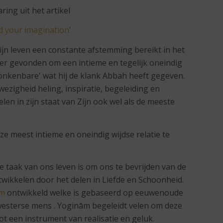
ring uit het artikel
d your imagination
'
zijn leven een constante afstemming bereikt in het
ier gevonden om een intieme en tegelijk oneindig
 onkenbare' wat hij de klank Abbah heeft gegeven.
wezigheid heling, inspiratie, begeleiding en
en in zijn staat van Zijn ook wel als de meeste
e meest intieme en oneindig wijdse relatie te
e taak van ons leven is om ons te bevrijden van de
wikkelen door het delen in Liefde en Schoonheid.
âm
ontwikkeld welke is gebaseerd op eeuwenoude
westerse mens . Yoginām begeleidt velen om deze
t een instrument van realisatie en geluk.