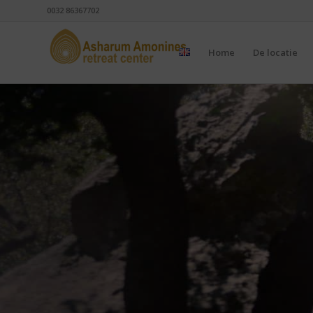
0032 86367702
Home
De locatie