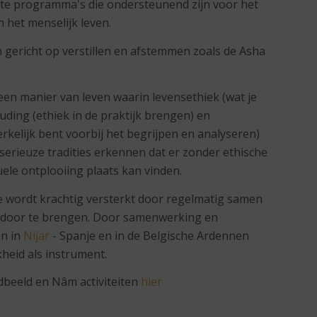
e programma's die ondersteunend zijn voor het
 het menselijk leven.
 gericht op verstillen en afstemmen zoals de Asha
en manier van leven waarin levensethiek (wat je
uding (ethiek in de praktijk brengen) en
rkelijk bent voorbij het begrijpen en analyseren)
 serieuze tradities erkennen dat er zonder ethische
uele ontplooiing plaats kan vinden.
e wordt krachtig versterkt door regelmatig samen
d door te brengen. Door samenwerking en
en in
Nijar
- Spanje en in de Belgische Ardennen
kheid als instrument.
dbeeld en Nâm activiteiten
hier