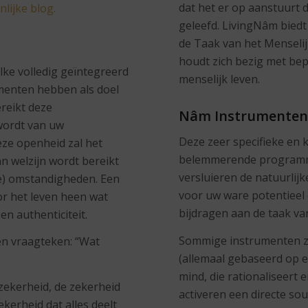
dat het er op aanstuurt 
lijke blog.
geleefd. LivingNâm biedt
de Taak van het Menseli
houdt zich bezig met be
lke volledig geïntegreerd
menselijk leven.
rumenten hebben als doel
reikt deze
Nâm Instrumente
wordt van uw
Deze zeer specifieke en
eze openheid zal het
belemmerende programm
n welzijn wordt bereikt
versluieren de natuurlijk
ke) omstandigheden. Een
voor uw ware potentieel 
or het leven heen wat
bijdragen aan de taak va
en authenticiteit.
Sommige instrumenten z
een vraagteken: “Wat
(allemaal gebaseerd op
mind, die rationaliseert
zekerheid, de zekerheid
activeren een directe so
ekerheid dat alles deelt