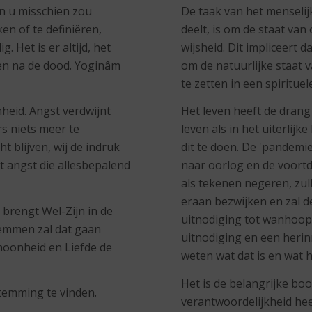
an u misschien zou
De taak van het menselijk
ken of te definiëren,
deelt, is om de staat va
. Het is er altijd, het
wijsheid. Dit impliceert
 en na de dood. Yoginâm
om de natuurlijke staat
te zetten in een spiritue
eid. Angst verdwijnt
Het leven heeft de drang 
s niets meer te
leven als in het uiterlij
t blijven, wij de indruk
dit te doen. De 'pandemie
t angst die allesbepalend
naar oorlog en de voort
als tekenen negeren, zull
eraan bezwijken en zal de
 brengt Wel-Zijn in de
uitnodiging tot wanhoop,
temmen zal dat gaan
uitnodiging en een her
hoonheid en Liefde de
weten wat dat is en wat h
Het is de belangrijke bo
temming te vinden.
verantwoordelijkheid hee