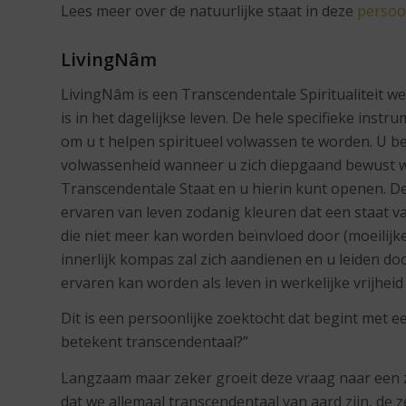
Lees meer over de natuurlijke staat in deze
persoon
LivingNâm
LivingNâm is een Transcendentale Spiritualiteit we
is in het dagelijkse leven. De hele specifieke inst
om u t helpen spiritueel volwassen te worden. U be
volwassenheid wanneer u zich diepgaand bewust 
Transcendentale Staat en u hierin kunt openen. D
ervaren van leven zodanig kleuren dat een staat va
die niet meer kan worden beïnvloed door (moeilij
innerlijk kompas zal zich aandienen en u leiden do
ervaren kan worden als leven in werkelijke vrijheid 
Dit is een persoonlijke zoektocht dat begint met 
betekent transcendentaal?”
Langzaam maar zeker groeit deze vraag naar een 
dat we allemaal transcendentaal van aard zijn, de z