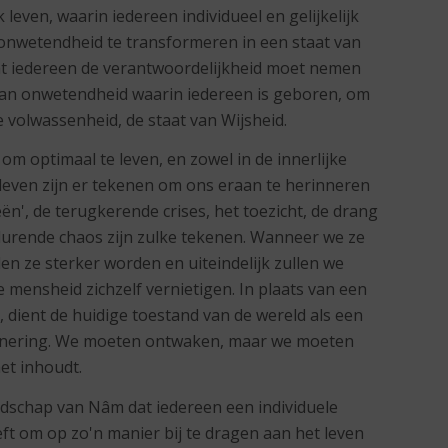
 leven, waarin iedereen individueel en gelijkelijk
n onwetendheid te transformeren in een staat van
 dat iedereen de verantwoordelijkheid moet nemen
 van onwetendheid waarin iedereen is geboren, om
le volwassenheid, de staat van Wijsheid.
om optimaal te leven, en zowel in de innerlijke
ke leven zijn er tekenen om ons eraan te herinneren
ën', de terugkerende crises, het toezicht, de drang
durende chaos zijn zulke tekenen. Wanneer we ze
en ze sterker worden en uiteindelijk zullen we
 mensheid zichzelf vernietigen. In plaats van een
 dient de huidige toestand van de wereld als een
innering. We moeten ontwaken, maar we moeten
et inhoudt.
odschap van Nâm dat iedereen een individuele
ft om op zo'n manier bij te dragen aan het leven