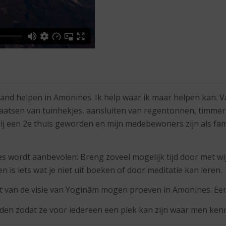
maand helpen in Amonines. Ik help waar ik maar helpen kan
laatsen van tuinhekjes, aansluiten van regentonnen, timme
j een 2e thuis geworden en mijn medebewoners zijn als famil
ities wordt aanbevolen: Breng zoveel mogelijk tijd door met w
 is iets wat je niet uit boeken of door meditatie kan leren.
at van de visie van Yoginâm mogen proeven in Amonines. Een
den zodat ze voor iedereen een plek kan zijn waar men kenn