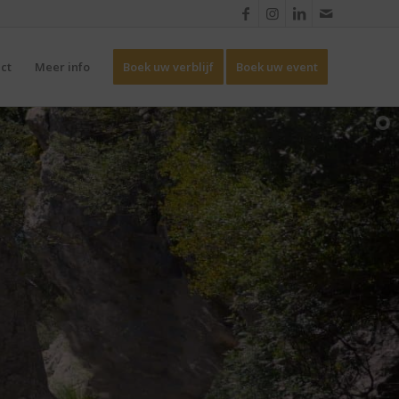
ct
Meer info
Boek uw verblijf
Boek uw event