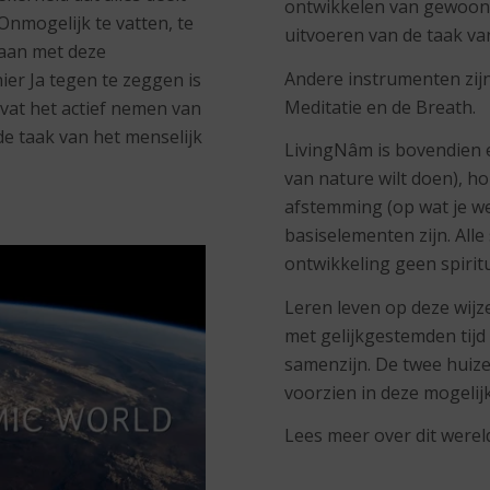
ontwikkelen van gewoont
nmogelijk te vatten, te
uitvoeren van de taak van
gaan met deze
Andere instrumenten zijn
er Ja tegen te zeggen is
Meditatie en de Breath.
at het actief nemen van
 de taak van het menselijk
LivingNâm is bovendien e
van nature wilt doen), ho
afstemming (op wat je we
basiselementen zijn. Alle
ontwikkeling geen spirit
Leren leven op deze wijz
met gelijkgestemden tij
samenzijn. De twee huiz
voorzien in deze mogelij
Lees meer over dit werel