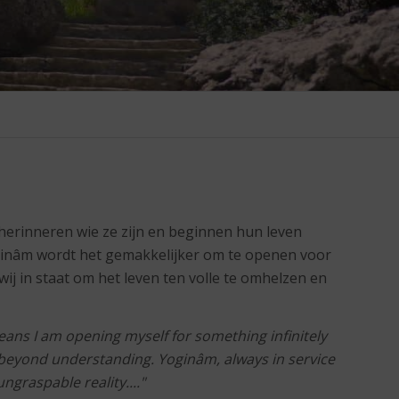
herinneren wie ze zijn en beginnen hun leven
ginâm wordt het gemakkelijker om te openen voor
ij in staat om het leven ten volle te omhelzen en
ans I am opening myself for something infinitely
is beyond understanding. Yoginâm, always in service
ungraspable reality...."