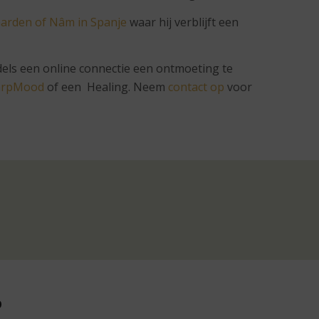
Garden of Nâm in Spanje
waar hij verblijft een
dels een online connectie een ontmoeting te
HarpMood
of een Healing. Neem
contact op
voor
p