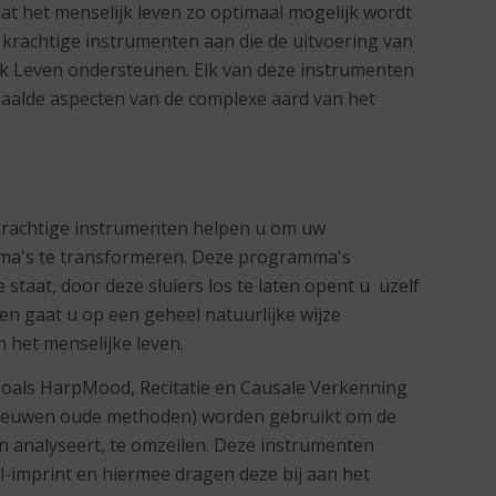
dat het menselijk leven zo optimaal mogelijk wordt
 krachtige instrumenten aan die de uitvoering van
jk Leven ondersteunen. Elk van deze instrumenten
paalde aspecten van de complexe aard van het
n
 krachtige instrumenten helpen u om uw
a's te transformeren. Deze programma's
e staat, door deze sluiers los te laten opent u uzelf
en gaat u op een geheel natuurlijke wijze
n het menselijke leven.
oals HarpMood, Recitatie en Causale Verkenning
 eeuwen oude methoden) worden gebruikt om de
 en analyseert, te omzeilen. Deze instrumenten
ul-imprint en hiermee dragen deze bij aan het