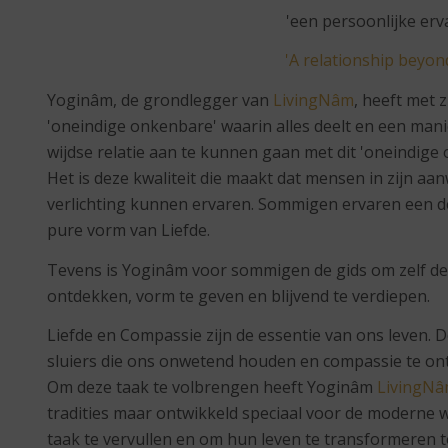
'een persoonlijke erva
'A relationship beyon
Yoginâm, de grondlegger van
LivingNâm
, heeft met 
'oneindige onkenbare' waarin alles deelt en een man
wijdse relatie aan te kunnen gaan met dit 'oneindige
Het is deze kwaliteit die maakt dat mensen in zijn aan
verlichting kunnen ervaren. Sommigen ervaren een del
pure vorm van Liefde.
Tevens is Yoginâm voor sommigen de gids om zelf dez
ontdekken, vorm te geven en blijvend te verdiepen.
Liefde en Compassie zijn de essentie van ons leven. D
sluiers die ons onwetend houden en compassie te ont
Om deze taak te volbrengen heeft Yoginâm
LivingN
tradities maar ontwikkeld speciaal voor de moderne 
taak te vervullen en om hun leven te transformeren to