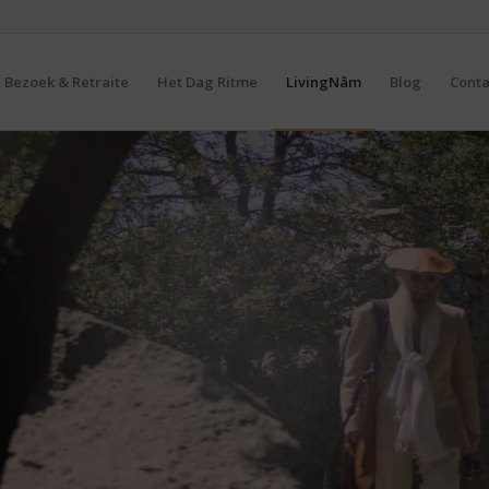
Bezoek & Retraite
Het Dag Ritme
LivingNâm
Blog
Conta