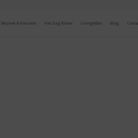
Bezoek & Retraite
Het Dag Ritme
LivingNâm
Blog
Conta