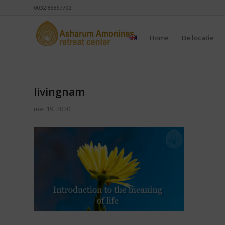
0032 86367702
Home
De locatie
livingnam
mei 19, 2020