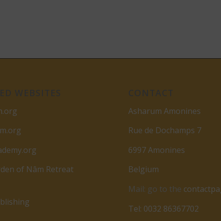
ED WEBSITES
CONTACT
m.org
Asharum Amonines
am.org
Rue de Dochamps 7
ademy.org
6997 Amonines
den of Nâm Retreat
Belgium
Mail: go to the
contactp
lishing
Tel: 0032 86367702