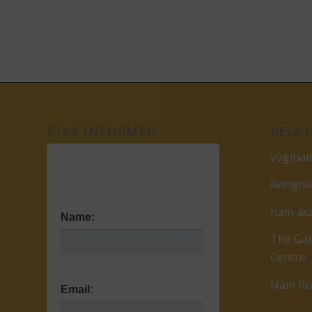
STAY INFORMED
RELAT
yogina
livingn
nam-ac
Name:
The Gar
Centre
Nâm Pub
Email: