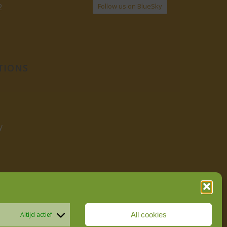
Follow us on BlueSky
2
TIONS
y
All cookies
Altijd actief