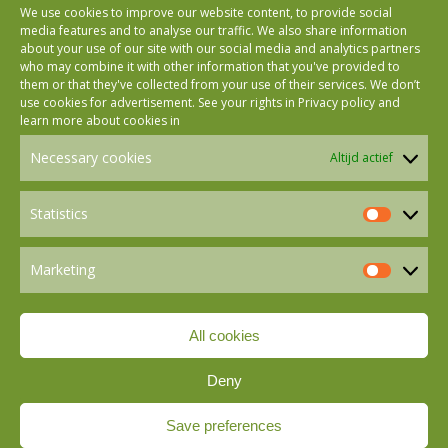
We use cookies to improve our website content, to provide social
media features and to analyse our traffic. We also share information
about your use of our site with our social media and analytics partners
who may combine it with other information that you've provided to
Follow us on Facebook
them or that they've collected from your use of their services. We don’t
use cookies for advertisement. See your rights in
Privacy policy
and
learn more about cookies in
Follow us on Instagram
Necessary cookies
Altijd actief
Follow us on LinkedIn
Statistics
Statistics
Marketing
Follow us on Mastodon
Marketin
All cookies
Follow us on BlueSky
Deny
Save preferences