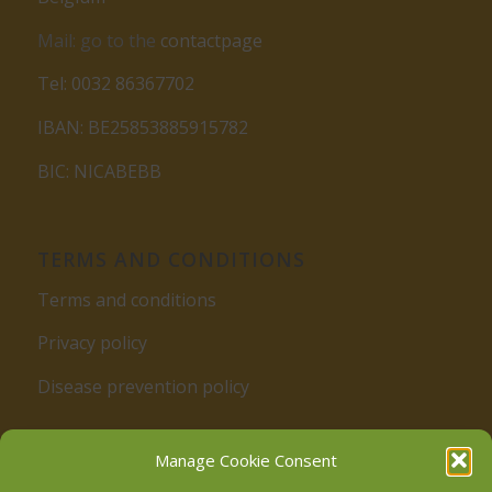
Mail: go to the
contactpage
Tel: 0032 86367702
IBAN: BE25853885915782
BIC: NICABEBB
TERMS AND CONDITIONS
Terms and conditions
Privacy policy
Disease prevention policy
Manage Cookie Consent